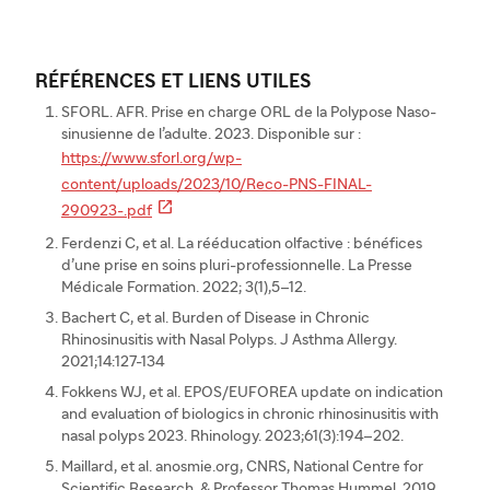
RÉFÉRENCES ET LIENS UTILES
SFORL. AFR. Prise en charge ORL de la Polypose Naso-
sinusienne de l’adulte. 2023. Disponible sur :
https://www.sforl.org/wp-
content/uploads/2023/10/Reco-PNS-FINAL-

290923-.pdf
Ferdenzi C, et al. La rééducation olfactive : bénéfices
d’une prise en soins pluri-professionnelle. La Presse
Médicale Formation. 2022; 3(1),5–12.
Bachert C, et al. Burden of Disease in Chronic
Rhinosinusitis with Nasal Polyps. J Asthma Allergy.
2021;14:127-134
Fokkens WJ, et al. EPOS/EUFOREA update on indication
and evaluation of biologics in chronic rhinosinusitis with
nasal polyps 2023. Rhinology. 2023;61(3):194–202.
Maillard, et al. anosmie.org, CNRS, National Centre for
Scientific Research, & Professor Thomas Hummel. 2019.