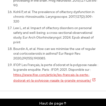
processing in the brain. Prog Neurobiol. 2015;127-128:64-
90.
Kohli P, et al. The prevalence of olfactory dysfunction in
chronic rhinosinusitis. Laryngoscope. 2017;127(2):309-
320
Lee L, et al. Impact of olfactory disorders on personal
safety and well-being: a cross-sectional observational
study. Eur Arch Otorhinolaryngol. 2024. Epub ahead of
print
Bourdin A, et al. How can we minimise the use of regular
oral corticosteroids in asthma? Eur Respir Rev.
2020;29(155):190085.
IFOP. Les Français, la perte d’odorat et la polypose nasale :
la grande enquête. Paris : IFOP; 2021. Disponible sur :
https://www.ifop.com/article/les-francais-la-perte-

dodorat-et-la-polypose-nasale-la-grande-enquete/

Haut de page