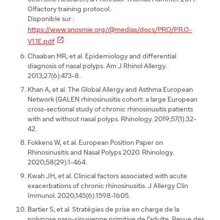
Olfactory training protocol.
Disponible sur :
https://www.anosmie.org/@medias/docs/PRO/P.R.O-

V1.1E.pdf
Chaaban MR, et al. Epidemiology and differential
diagnosis of nasal polyps. Am J Rhinol Allergy.
2013;27(6):473-8.
Khan A, et al. The Global Allergy and Asthma European
Network (GALEN rhinosinusitis cohort: a large European
cross-sectional study of chronic rhinosinusitis patients
with and without nasal polyps. Rhinology. 2019;57(1):32-
42.
Fokkens W, et al. European Position Paper on
Rhinosinusitis and Nasal Polyps 2020. Rhinology.
2020;58(29):1-464.
Kwah JH, et al. Clinical factors associated with acute
exacerbations of chronic rhinosinusitis. J Allergy Clin
Immunol. 2020;145(6):1598-1605.
Bartier S, et al. Stratégies de prise en charge de la
polypose naso-sinusienne primitive de l’adulte. Revue des