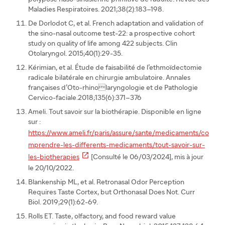
Maladies Respiratoires. 2021;38(2):183–198.
De Dorlodot C, et al. French adaptation and validation of
the sino-nasal outcome test-22: a prospective cohort
study on quality of life among 422 subjects. Clin
Otolaryngol. 2015;40(1):29-35.
Kérimian, et al. Étude de faisabilité de l’ethmoïdectomie
radicale bilatérale en chirurgie ambulatoire. Annales
françaises d’Oto-rhinolaryngologie et de Pathologie
Cervico-faciale.2018;135(6):371–376
Ameli. Tout savoir sur la biothérapie. Disponible en ligne
sur :
https://www.ameli.fr/paris/assure/sante/medicaments/co
mprendre-les-differents-medicaments/tout-savoir-sur-

les-biotherapies
[Consulté le 06/03/2024], mis à jour
le 20/10/2022.
Blankenship ML, et al. Retronasal Odor Perception
Requires Taste Cortex, but Orthonasal Does Not. Curr
Biol. 2019;29(1):62-69.
Rolls ET. Taste, olfactory, and food reward value